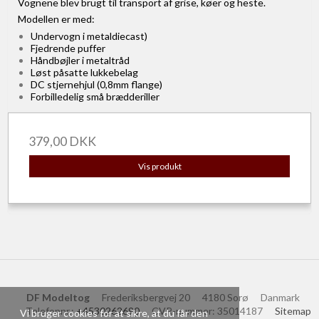
Vognene blev brugt til transport af grise, køer og heste.
Modellen er med:
Undervogn i metaldiecast)
Fjedrende puffer
Håndbøjler i metaltråd
Løst påsatte lukkebelag
DC stjernehjul (0,8mm flange)
Forbilledelig små brædderiller
379,00 DKK
Vis produkt
DF Modeltog
Frederiksbergvej 20
4180 Sorø
Danmark
Telefonnr.
:
+4530262690
CVR-nummer
:
35014187
Sitemap
Vi bruger cookies for at sikre, at du får den