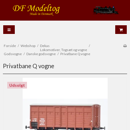
Forside
/
Webshop
/
Dekas
/
Lokomotiver, Togsæt og vogne
Godsvogne
/
Danske godsvogne
/
Privatbane Q vogne
Privatbane Q vogne
Udsolgt