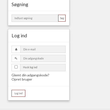
Søgning
Søg
Log ind
Husk log ind
Glemt din adgangskode?
Opret bruger
Log ind