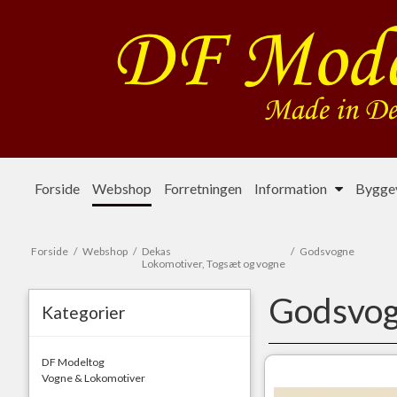
Forside
Webshop
Forretningen
Information
Byggev
Forside
/
Webshop
/
Dekas
/
Godsvogne
Lokomotiver, Togsæt og vogne
Godsvo
Kategorier
DF Modeltog
Vogne & Lokomotiver