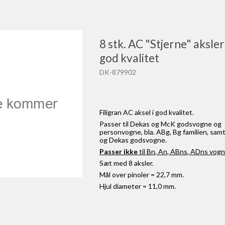
8 stk. AC "Stjerne" aksler t
god kvalitet
DK-879902
Filigran AC aksel i god kvalitet.
Passer til Dekas og McK godsvogne og
personvogne, bla. ABg, Bg familien, samt
og Dekas godsvogne.
Passer ikke
til Bn, An, ABns, ADns vogn
Sæt med 8 aksler.
Mål over pinoler = 22,7 mm.
Hjul diameter = 11,0 mm.