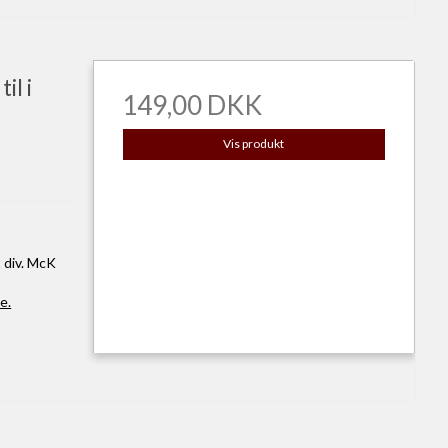
il i
149,00 DKK
Vis produkt
 div. McK
e.