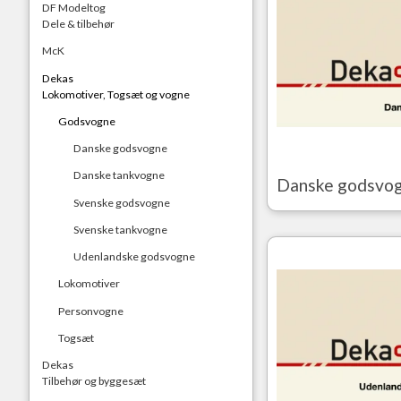
DF Modeltog
Dele & tilbehør
McK
Dekas
Lokomotiver, Togsæt og vogne
Godsvogne
Danske godsvogne
Danske tankvogne
Danske godsvo
Svenske godsvogne
Svenske tankvogne
Udenlandske godsvogne
Lokomotiver
Personvogne
Togsæt
Dekas
Tilbehør og byggesæt