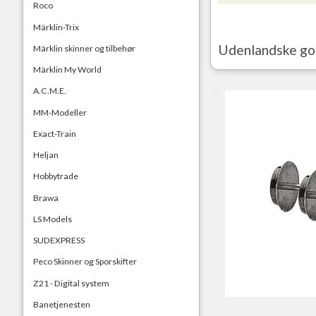
Roco
Märklin-Trix
Udenlandske g
Märklin skinner og tilbehør
Märklin My World
A.C.M.E.
MM-Modeller
Exact-Train
Heljan
Hobbytrade
Brawa
LS Models
SUDEXPRESS
Peco Skinner og Sporskifter
Z21 - Digital system
Banetjenesten