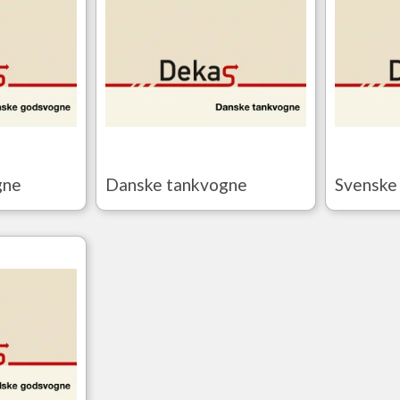
gne
Danske tankvogne
Svenske