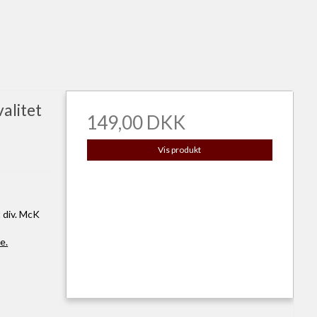
valitet
149,00 DKK
Vis produkt
 div. McK
e.