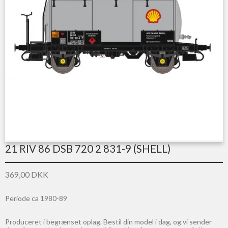
21 RIV 86 DSB 720 2 831-9 (SHELL)
369,00 DKK
Periode ca 1980-89
Produceret i begrænset oplag. Bestil din model i dag, og vi sender