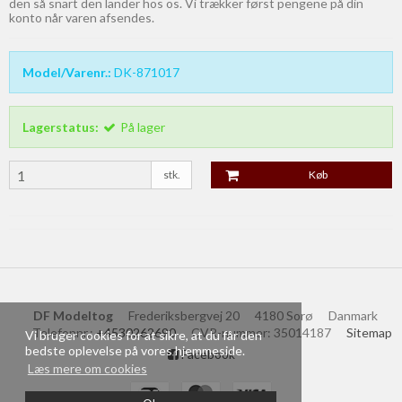
den så snart den lander hos os. Vi trækker først pengene på din
konto når varen afsendes.
Model/Varenr.:
DK-871017
Lagerstatus:
På lager
stk.
Køb
DF Modeltog
Frederiksbergvej 20
4180 Sorø
Danmark
Telefonnr.
:
+4530262690
CVR-nummer
:
35014187
Sitemap
Vi bruger cookies for at sikre, at du får den
bedste oplevelse på vores hjemmeside.
Facebook
Læs mere om cookies