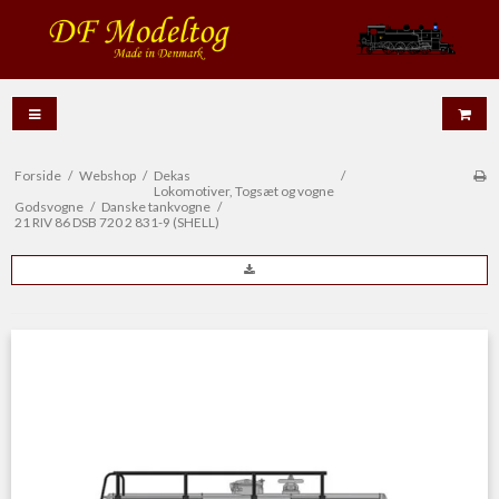
Forside
/
Webshop
/
Dekas
/
Lokomotiver, Togsæt og vogne
Godsvogne
/
Danske tankvogne
/
21 RIV 86 DSB 720 2 831-9 (SHELL)