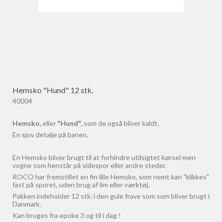
Hemsko "Hund" 12 stk.
40004
Hemsko,
eller
"Hund",
som de også bliver kaldt.
En sjov detalje på banen.
En Hemsko bliver brugt til at forhindre utilsigtet kørsel men
vogne som henstår på sidespor eller andre steder.
ROCO har fremstillet en fin lille Hemsko, som nemt kan "klikkes"
fast på sporet, uden brug af lim eller værktøj.
Pakken indeholder 12 stk. i den gule frave som som bliver brugt i
Danmark.
Kan bruges fra epoke 3 og til i dag !