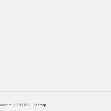
nummer
:
35014187
Sitemap