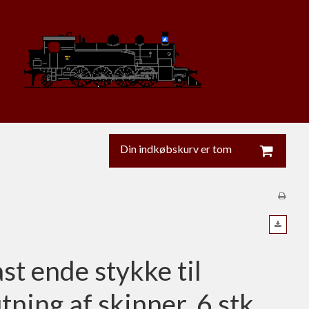
Din indkøbskurv er tom
ast ende stykke til
utning af skinner, 6 stk.