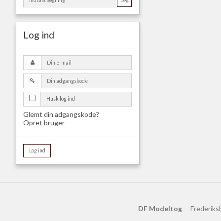
Log ind
Husk log ind
Glemt din adgangskode?
Opret bruger
Log ind
DF Modeltog
Frederiks