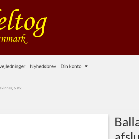
ejledninger
Nyhedsbrev
Din konto
skinner, 6 stk.
Ball
afsl