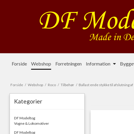
Forside
Webshop
Forretningen
Information
Byggev
Forside
/
Webshop
/
Roco
/
Tilbehør
/
Ballast ende stykke til afslutning af 
Kategorier
DF Modeltog
Vogne & Lokomotiver
DF Modeltog