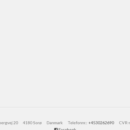
bergvej 20
4180 Sorø
Danmark
Telefonnr.
:
+4530262690
CVR-
Facebook