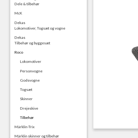
Dele & tilbehør
McK
Dekas
Lokomotiver, Togsæt og vogne
Dekas
Tilbehør og byggesæt
Roco
Lokomotiver
Personvogne
Godsvogne
Togsæt
Skinner
Drejeskive
Tilbehør
Märklin-Trix
Märklin skinner og tilbehør