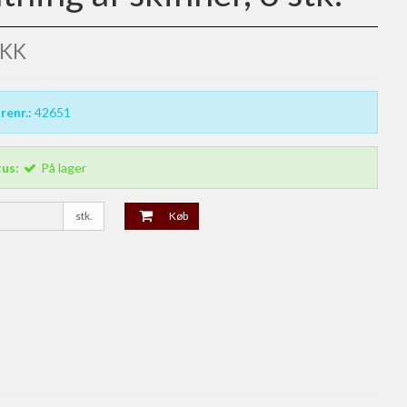
DKK
renr.:
42651
tus:
På lager
stk.
Køb