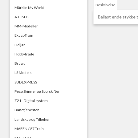
Beskrivelse
Märklin My World
Ballast ende stykke ti
A.C.M.E.
MM-Modeller
Exact-Train
Heljan
Hobbytrade
Brawa
LS Models
SUDEXPRESS
Peco Skinner og Sporskifter
Z21 - Digital system
Banetjenesten
Landskab og Tilbehør
MAFEN / 87 Train
KM - TEXT