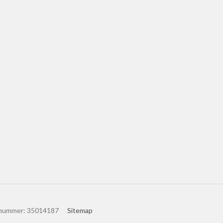
nummer
:
35014187
Sitemap