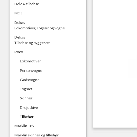
Dele & tilbehør
McK
Dekas
Lokomotiver, Togsæt og vogne
Dekas
Tilbehør og byggesæt
Roco
Lokomotiver
Personvogne
Godsvogne
Togsæt
Skinner
Drejeskive
Tilbehør
Märklin-Trix
Märklin skinner og tilbehør