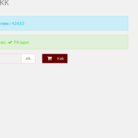
DKK
renr.:
42610
tus:
På lager
stk.
Køb