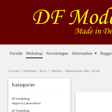
Forside
Webshop
Forretningen
Information
Byggev
Forside
/
Webshop
/
Roco
/
Tilbehør
/
Skinnelasker, Alm., 24 stk.
Kategorier
DF Modeltog
Vogne & Lokomotiver
DF Modeltog