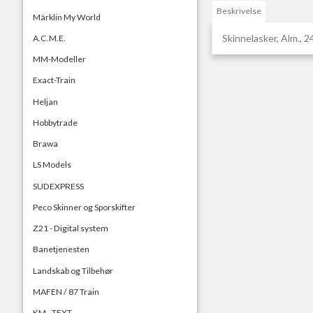
Beskrivelse
Märklin My World
Skinnelasker, Alm., 24
A.C.M.E.
MM-Modeller
Exact-Train
Heljan
Hobbytrade
Brawa
LS Models
SUDEXPRESS
Peco Skinner og Sporskifter
Z21 - Digital system
Banetjenesten
Landskab og Tilbehør
MAFEN / 87 Train
KM - TEXT