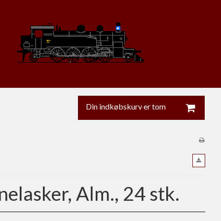
Din indkøbskurv er tom
nelasker, Alm., 24 stk.