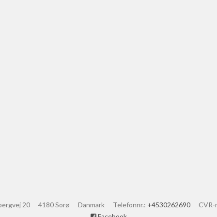
bergvej 20
4180 Sorø
Danmark
Telefonnr.
:
+4530262690
CVR-
Facebook