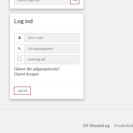
Log ind
Husk log ind
Glemt din adgangskode?
Opret bruger
Log ind
DF Modeltog
Frederiks