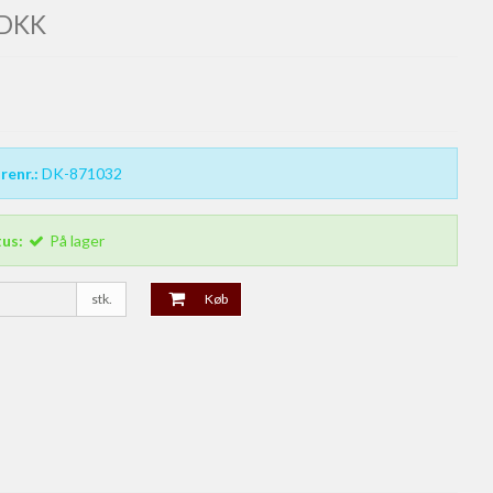
 DKK
renr.:
DK-871032
tus:
På lager
stk.
Køb