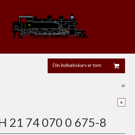
Din indkøbskurv er tom
H 21 74 070 0 675-8