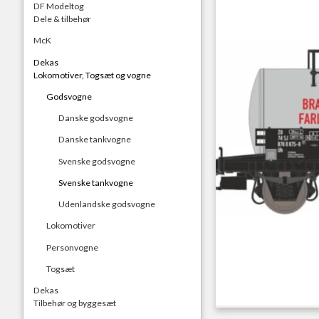
DF Modeltog
Dele & tilbehør
McK
Dekas
Lokomotiver, Togsæt og vogne
Godsvogne
Danske godsvogne
Danske tankvogne
Svenske godsvogne
Svenske tankvogne
Udenlandske godsvogne
Lokomotiver
Personvogne
Togsæt
Dekas
Tilbehør og byggesæt