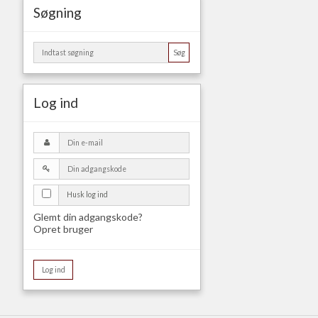
Søgning
Søg
Log ind
Husk log ind
Glemt din adgangskode?
Opret bruger
Log ind