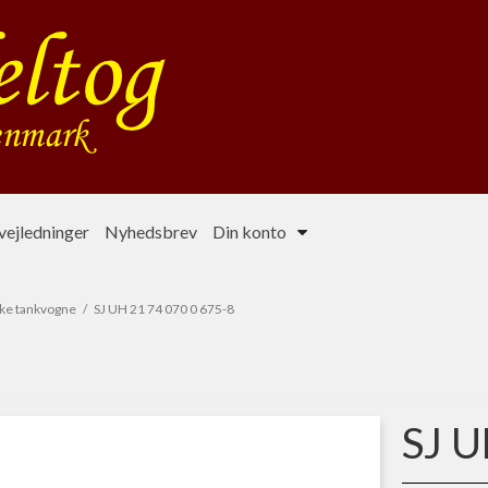
ejledninger
Nyhedsbrev
Din konto
ke tankvogne
/
SJ UH 21 74 070 0 675-8
SJ U