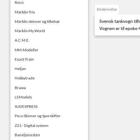
Roco
Beskrivelse
Märklin-Trix
Svensk tankvogn tilh
Märklin skinner og tilbehør
Vognen er til epoke 
Märklin My World
A.C.M.E.
MM-Modeller
Exact-Train
Heljan
Hobbytrade
Brawa
LS Models
SUDEXPRESS
Peco Skinner og Sporskifter
Z21 - Digital system
Banetjenesten