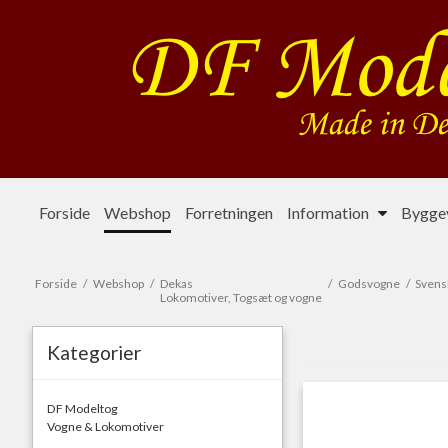
Forside
Webshop
Forretningen
Information
Byggev
Forside
/
Webshop
/
Dekas
/
Godsvogne
/
Svens
Lokomotiver, Togsæt og vogne
Kategorier
DF Modeltog
Vogne & Lokomotiver