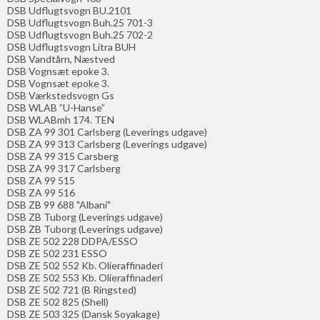
DSB Udflugtsvogn BU.2101
DSB Udflugtsvogn Buh.25 701-3
DSB Udflugtsvogn Buh.25 702-2
DSB Udflugtsvogn Litra BUH
DSB Vandtårn, Næstved
DSB Vognsæt epoke 3.
DSB Vognsæt epoke 3.
DSB Værkstedsvogn Gs
DSB WLAB ”U-Hanse”
DSB WLABmh 174. TEN
DSB ZA 99 301 Carlsberg (Leverings udgave)
DSB ZA 99 313 Carlsberg (Leverings udgave)
DSB ZA 99 315 Carsberg
DSB ZA 99 317 Carlsberg
DSB ZA 99 515
DSB ZA 99 516
DSB ZB 99 688 "Albani"
DSB ZB Tuborg (Leverings udgave)
DSB ZB Tuborg (Leverings udgave)
DSB ZE 502 228 DDPA/ESSO
DSB ZE 502 231 ESSO
DSB ZE 502 552 Kb. Olieraffinaderi
DSB ZE 502 553 Kb. Olieraffinaderi
DSB ZE 502 721 (B Ringsted)
DSB ZE 502 825 (Shell)
DSB ZE 503 325 (Dansk Soyakage)