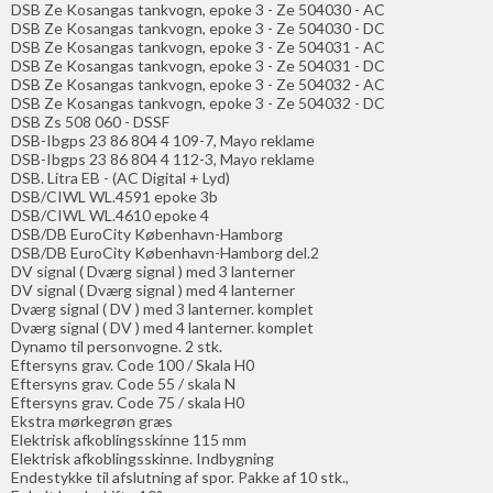
DSB Ze Kosangas tankvogn, epoke 3 - Ze 504030 - AC
DSB Ze Kosangas tankvogn, epoke 3 - Ze 504030 - DC
DSB Ze Kosangas tankvogn, epoke 3 - Ze 504031 - AC
DSB Ze Kosangas tankvogn, epoke 3 - Ze 504031 - DC
DSB Ze Kosangas tankvogn, epoke 3 - Ze 504032 - AC
DSB Ze Kosangas tankvogn, epoke 3 - Ze 504032 - DC
DSB Zs 508 060 - DSSF
DSB-Ibgps 23 86 804 4 109-7, Mayo reklame
DSB-Ibgps 23 86 804 4 112-3, Mayo reklame
DSB. Litra EB - (AC Digital + Lyd)
DSB/CIWL WL.4591 epoke 3b
DSB/CIWL WL.4610 epoke 4
DSB/DB EuroCity København-Hamborg
DSB/DB EuroCity København-Hamborg del.2
DV signal ( Dværg signal ) med 3 lanterner
DV signal ( Dværg signal ) med 4 lanterner
Dværg signal ( DV ) med 3 lanterner. komplet
Dværg signal ( DV ) med 4 lanterner. komplet
Dynamo til personvogne. 2 stk.
Eftersyns grav. Code 100 / Skala H0
Eftersyns grav. Code 55 / skala N
Eftersyns grav. Code 75 / skala H0
Ekstra mørkegrøn græs
Elektrisk afkoblingsskinne 115 mm
Elektrisk afkoblingsskinne. Indbygning
Endestykke til afslutning af spor. Pakke af 10 stk.,