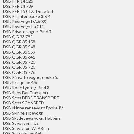
DSB PFR 14 525
DSB PFR 14 789
DSB PFR 15 012, T-mærket
DSB Plakater epoke 3 & 4
DSB Postvogn DA.5022
DSB Postvogn Pa.014
DSB Private vogne. Bind 7
DSB QG 33 792
DSB QGR 35 158
DSB QGR 35 548
DSB QGR 35 559
DSB QGR 35 641
DSB QGR 35 720
DSB QGR 35 720
DSB QGR 35 776
DSB Rilns. To vogne, epoke 5.
DSB Rs. Epoke 4/5
DSB Røde Lyntog. Bind 8
DSB Sgns DanTransport
DSB Sgns DFDS TRANSPORT
DSB Sgns SCANSPED
DSB skinne rensevogn Epoke IV
DSB Skinne slibevogn
DSB Skydevægs vogn. Habbins
DSB Sovevogn T2s
DSB Sovevogn WLABmh
DSB Specialvogn 468