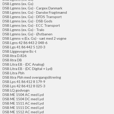
DSB Lgmns (ex. Gs)
DSB Lgmns (ex. Gs) - Cargex Danmark
DSB Lgmns (ex. Gs) - Danske Fragtmænd
DSB Lgmns (ex. Gs) - DFDS Transport
DSB Lgmns (ex. Gs) - DSB Gods
DSB Lgmns (ex. Gs) - ECC Transport
DSB Lgmns (ex. Gs) - Tralo
DSB Lgmns (ex. Gs) - Østbanen
DSB Lgmns-x (Ex. Gs) - sæt med 2 vogne
DSB Lgns 42 86 443 2 048-6
DSB Lgs 41 86 442 5 120-3
DSB Liggevogne Bc-t
DSB litra D.826
DSB litra DB
DSB Litra EB - (DC Analog)
DSB Litra EB - (DC Digital + Lyd)
DSB Litra Pbh
DSB litra Pbh med overgangslitrering
DSB Lps 41 86 412 8 179-9
DSB Lps 42 86 412 8 025-3
DSB LQ godvogn
DSB ME 1504 AC med Lyd
DSB ME 1504 DC med Lyd
DSB ME 1511 AC med Lyd
DSB ME 1511 DC med Lyd
DSB ME 1512 AC med Lyd