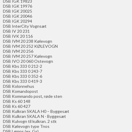
DSB IGK 19823
DSB IGK 19976
DSB IGK 20025
DSB IGK 20046
DSB IGK 20294
DSB InterCity Vognsæt
DSB IV 20 231
DSB IVK 20 116
DSB IVM 20 238 Kølevogn
DSB IVM 20 252 KØLEVOGN
DSB IVM 20 256
DSB IVM 20 257 Kølevogn
DSB IVO 20 060 Ostevogn
DSB Kbs 333 0 212-2
DSB Kbs 333 0 243-7
DSB Kbs 333 0 352-6
DSB Kbs 333 0 419-3
DSB Kolonnehus
DSB Komandopost
DSB Kommando post, røde sten
DSB Ks 60 148
DSB Ks 60 427
DSB Kulkran SKALA H0 – Byggesæt
DSB Kulkran SKALA N - Byggesæt
DSB Kulvogn til kulkran. 2 stk
DSB Kølevogn type Tnos
DSB Lgmns (ex. Gs)