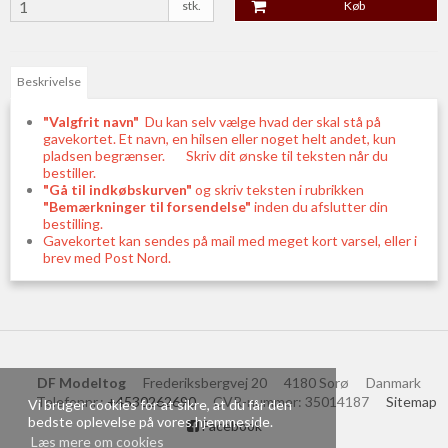
stk.
Køb
Beskrivelse
"Valgfrit navn"
Du kan selv vælge hvad der skal stå på
gavekortet. Et navn, en hilsen eller noget helt andet, kun
pladsen begrænser. Skriv dit ønske til teksten når du
bestiller.
"Gå til indkøbskurven"
og skriv teksten i rubrikken
"Bemærkninger til forsendelse"
inden du afslutter din
bestilling.
Gavekortet kan sendes på mail med meget kort varsel, eller i
brev med Post Nord.
DF Modeltog
Frederiksbergvej 20
4180 Sorø
Danmark
Telefonnr.
:
+4530262690
CVR-nummer
:
35014187
Sitemap
Vi bruger cookies for at sikre, at du får den
bedste oplevelse på vores hjemmeside.
Facebook
Læs mere om cookies