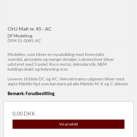
OHJ MaK nr. 45 - AC
DF Modeltog
DFM 15-0045-AC
Modellen, som bliver en nyudvikling med formstøbt
overdel, ætsedele og mange detaljer. Lokomotivet bliver
udstyret med 5 polet Roco motor, dekoderstik, NEM
koblingsskakt og belysning m.m.
Leveres til både DC og AC. Vekselstrøms udgaven bliver med
ægte Märklin hjul som kan køre på alle Märklin M, K og C skinner.
Bemærk: Forudbestilling
0,00 DKK
Vis produkt