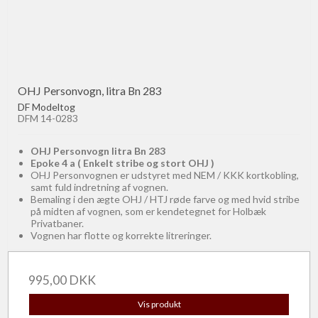
OHJ Personvogn, litra Bn 283
DF Modeltog
DFM 14-0283
OHJ Personvogn litra Bn 283
Epoke 4 a ( Enkelt stribe og stort OHJ )
OHJ Personvognen er udstyret med NEM / KKK kortkobling,
samt fuld indretning af vognen.
Bemaling i den ægte OHJ / HTJ røde farve og med hvid stribe
på midten af vognen, som er kendetegnet for Holbæk
Privatbaner.
Vognen har flotte og korrekte litreringer.
995,00 DKK
Vis produkt