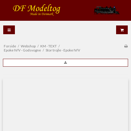
Forside
/
Webshop
/
KM - TEXT
/
Epoke IV/V - Godsvogne
/
Stor trojle - Epoke IV/V