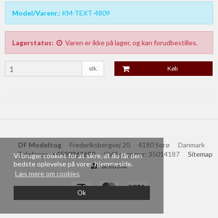
Model/Varenr.:
KM-TEXT-4809
Lagerstatus:
Varen er ikke på lager, og kan forudbestilles.
stk.
Køb
DF Modeltog
Frederiksbergvej 20
4180 Sorø
Danmark
Telefonnr.
:
+4530262690
CVR-nummer
:
35014187
Sitemap
Vi bruger cookies for at sikre, at du får den
bedste oplevelse på vores hjemmeside.
Facebook
Læs mere om cookies
Ok