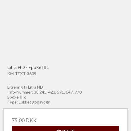
Litra HD - Epoke IIIc
KM-TEXT-3605
Litrering til Litra HD
Info/Nummer: 38 245, 423, 571, 647, 770
Epoke IIIc
Type: Lukket godsvogn
75,00 DKK
Vis produkt