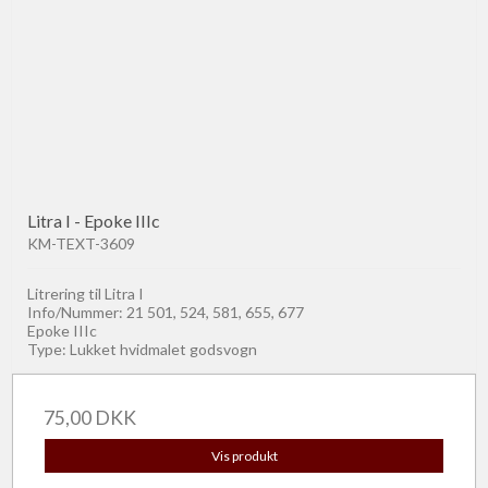
Litra I - Epoke IIIc
KM-TEXT-3609
Litrering til Litra I
Info/Nummer: 21 501, 524, 581, 655, 677
Epoke IIIc
Type: Lukket hvidmalet godsvogn
75,00 DKK
Vis produkt