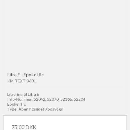
Litra E - Epoke IIIc
KM-TEXT-3601
Litrering til Litra E
Info/Nummer: 52042, 52070, 52166, 52204
Epoke IIIc
Type: Åben højsidet godsvogn
75,00 DKK