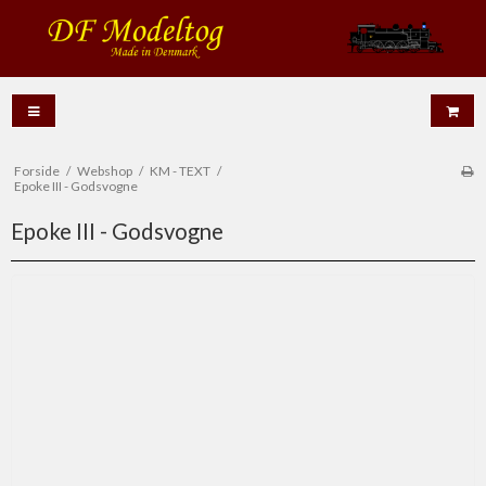
Forside
/
Webshop
/
KM - TEXT
/
Epoke III - Godsvogne
Epoke III - Godsvogne