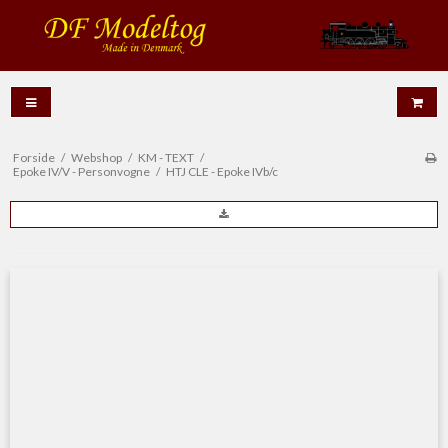
Forside
/
Webshop
/
KM - TEXT
/
Epoke IV/V - Personvogne
/
HTJ CLE - Epoke IVb/c