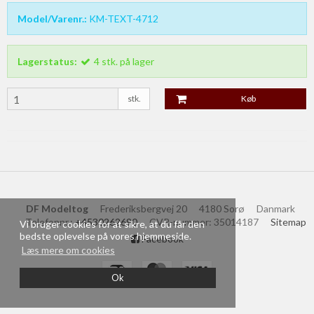
Model/Varenr.:
KM-TEXT-4712
Lagerstatus:
4
stk.
på lager
stk.
Køb
DF Modeltog
Frederiksbergvej 20
4180 Sorø
Danmark
Telefonnr.
:
+4530262690
CVR-nummer
:
35014187
Sitemap
Vi bruger cookies for at sikre, at du får den
bedste oplevelse på vores hjemmeside.
Facebook
Læs mere om cookies
Ok