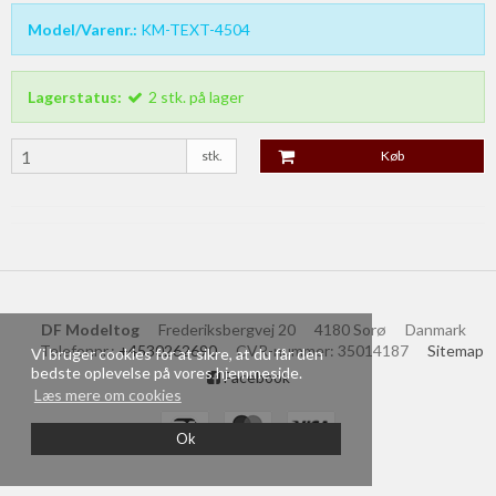
Model/Varenr.:
KM-TEXT-4504
Lagerstatus:
2
stk.
på lager
stk.
Køb
DF Modeltog
Frederiksbergvej 20
4180 Sorø
Danmark
Telefonnr.
:
+4530262690
CVR-nummer
:
35014187
Sitemap
Vi bruger cookies for at sikre, at du får den
bedste oplevelse på vores hjemmeside.
Facebook
Læs mere om cookies
Ok