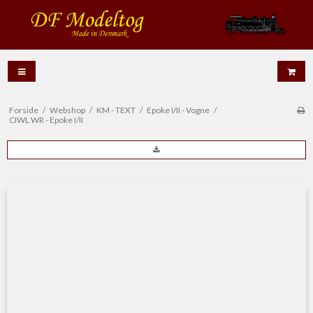
Forside
/
Webshop
/
KM - TEXT
/
Epoke I/II - Vogne
/
CIWL WR - Epoke I/II