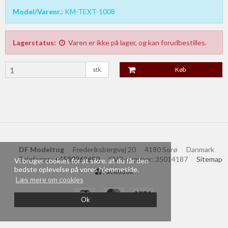
Model/Varenr.:
KM-TEXT-1008
Lagerstatus:
Varen er ikke på lager, og kan forudbestilles.
stk.
Køb
DF Modeltog
Frederiksbergvej 20
4180 Sorø
Danmark
Telefonnr.
:
+4530262690
CVR-nummer
:
35014187
Sitemap
Vi bruger cookies for at sikre, at du får den
bedste oplevelse på vores hjemmeside.
Facebook
Læs mere om cookies
Ok