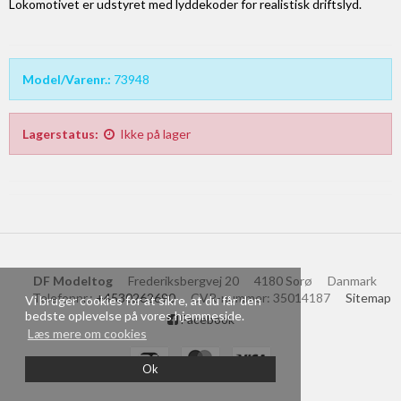
Lokomotivet er udstyret med lyddekoder for realistisk driftslyd.
Model/Varenr.:
73948
Lagerstatus:
Ikke på lager
DF Modeltog
Frederiksbergvej 20
4180 Sorø
Danmark
Telefonnr.
:
+4530262690
CVR-nummer
:
35014187
Sitemap
Vi bruger cookies for at sikre, at du får den
bedste oplevelse på vores hjemmeside.
Facebook
Læs mere om cookies
Ok