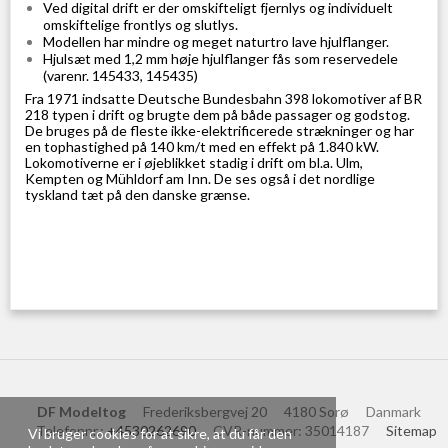
Ved digital drift er der omskifteligt fjernlys og individuelt
omskiftelige frontlys og slutlys.
Modellen har mindre og meget naturtro lave hjulflanger.
Hjulsæt med 1,2 mm høje hjulflanger fås som reservedele
(varenr. 145433, 145435)
Fra 1971 indsatte Deutsche Bundesbahn 398 lokomotiver af BR
218 typen i drift og brugte dem på både passager og godstog.
De bruges på de fleste ikke-elektrificerede strækninger og har
en tophastighed på 140 km/t med en effekt på 1.840 kW.
Lokomotiverne er i øjeblikket stadig i drift om bl.a. Ulm,
Kempten og Mühldorf am Inn. De ses også i det nordlige
tyskland tæt på den danske grænse.
DF Modeltog
Frederiksbergvej 20
4180 Sorø
Danmark
Telefonnr.
:
+4530262690
CVR-nummer
:
35014187
Sitemap
Vi bruger cookies for at sikre, at du får den