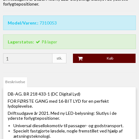
forlygtepositioner.
Model/Varenr.:
7310053
Lagerstatus:
På lager
stk.
Køb
Beskrivelse
DB-AG. BR 218 433-1 (DC Digital Lyd)
FOR FØRSTE GANG med 16-BIT LYD for en perfekt
lydoplevelse.
Driftsudgave år 2021. Med ny LED-belysning: Slutlys i de
yderste forlygtepositioner.
Universal diesellokomotiv til passager- og godstransport.
Specielt fastgjorte løsdele, nogle fremstillet ved hjælp af
ætsningsteknologi.