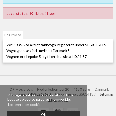
Lagerstatus:
Ikke på lager
Beskrivelse
WASCOSA to akslet tankvogn, registeret under SBB/CFF/FFS.
Vogntypen ses ind i mellem i Danmark !
Vognen er til epoke 5, og i korrekt i skala H0 / 1:87
DF Modeltog
Frederiksbergvej 20
4180 Sorø
Danmark
Telefonnr.
:
+4530262690
CVR-nummer
:
35014187
Sitemap
Vi bruger cookies for at sikre, at du får den
bedste oplevelse på vores hjemmeside.
Facebook
Læs mere om cookies
Ok