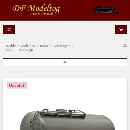
Forside
/
Webshop
/
Roco
/
Godsvogne
/
SBB/CFF Tankvogn.
Udsolgt