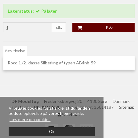
Lagerstatus:
På lager
stk.
Køb
Beskrivelse
Roco 1./2. klasse Silberling af typen AB4nb-59
DF Modeltog
Frederiksbergvej 20
4180 Sorø
Danmark
Telefonnr.
:
+4530262690
CVR-nummer
:
35014187
Sitemap
Vi bruger cookies for at sikre, at du får den
bedste oplevelse på vores hjemmeside.
Facebook
Læs mere om cookies
Ok