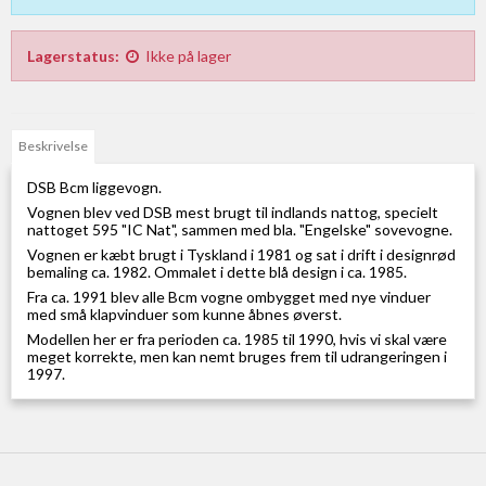
Lagerstatus:
Ikke på lager
Beskrivelse
DSB Bcm liggevogn.
Vognen blev ved DSB mest brugt til indlands nattog, specielt
nattoget 595 "IC Nat", sammen med bla. "Engelske" sovevogne.
Vognen er kæbt brugt i Tyskland i 1981 og sat i drift i designrød
bemaling ca. 1982. Ommalet i dette blå design i ca. 1985.
Fra ca. 1991 blev alle Bcm vogne ombygget med nye vinduer
med små klapvinduer som kunne åbnes øverst.
Modellen her er fra perioden ca. 1985 til 1990, hvis vi skal være
meget korrekte, men kan nemt bruges frem til udrangeringen i
1997.