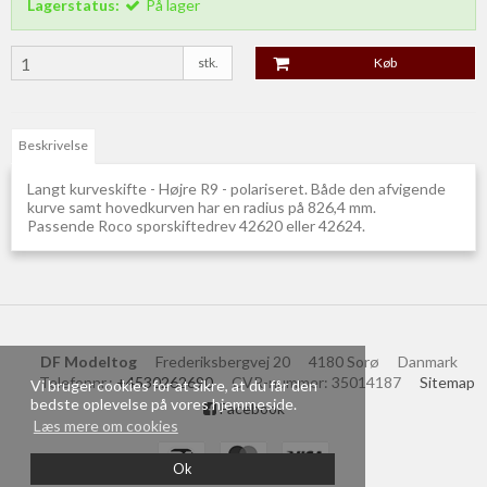
Lagerstatus:
På lager
stk.
Køb
Beskrivelse
Langt kurveskifte - Højre R9 - polariseret. Både den afvigende
kurve samt hovedkurven har en radius på 826,4 mm.
Passende Roco sporskiftedrev 42620 eller 42624.
DF Modeltog
Frederiksbergvej 20
4180 Sorø
Danmark
Telefonnr.
:
+4530262690
CVR-nummer
:
35014187
Sitemap
Vi bruger cookies for at sikre, at du får den
bedste oplevelse på vores hjemmeside.
Facebook
Læs mere om cookies
Ok