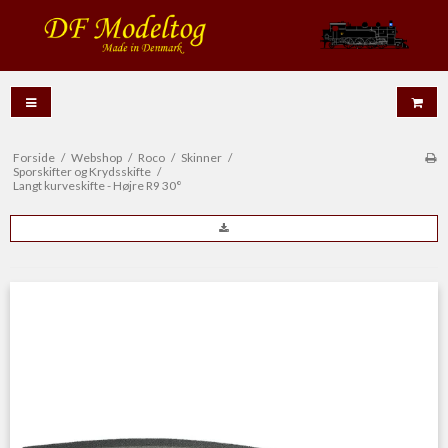
Forside
/
Webshop
/
Roco
/
Skinner
/
Sporskifter og Krydsskifte
/
Langt kurveskifte - Højre R9 30°