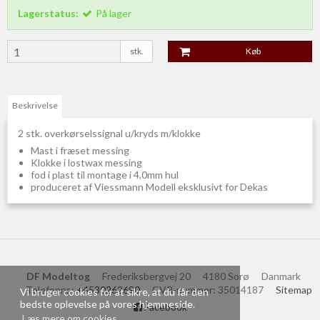
Lagerstatus:
På lager
stk.
Køb
Beskrivelse
2 stk. overkørselssignal u/kryds m/klokke
Mast i fræset messing
Klokke i lostwax messing
fod i plast til montage i 4,0mm hul
produceret af Viessmann Modell eksklusivt for Dekas
DF Modeltog
Frederiksbergvej 20
4180 Sorø
Danmark
Telefonnr.
:
+4530262690
CVR-nummer
:
35014187
Sitemap
Vi bruger cookies for at sikre, at du får den
bedste oplevelse på vores hjemmeside.
Facebook
Læs mere om cookies