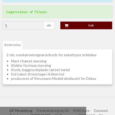
Lagerstatus:
På lager
stk.
Køb
Beskrivelse
2 stk. overkørselssignal m/kryds for enkeltspor m/klokke
Mast i fræset messing
Klokke i lostwax messing
Kryds, baggrundsplade i ætset metal
fod i plast til montage i 4,0mm hul
produceret af Viessmann Modell eksklusivt for Dekas
DF Modeltog
Frederiksbergvej 20
4180 Sorø
Danmark