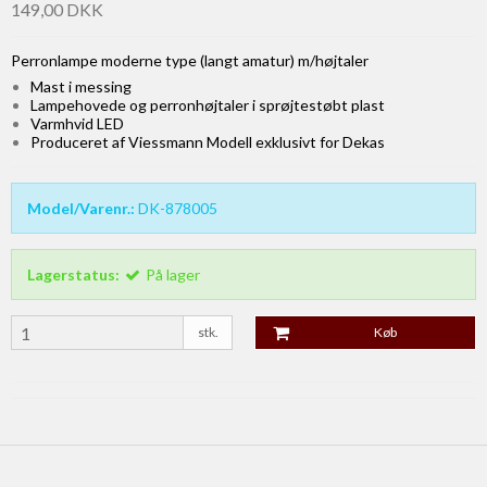
149,00 DKK
Perronlampe moderne type (langt amatur) m/højtaler
Mast i messing
Lampehovede og perronhøjtaler i sprøjtestøbt plast
Varmhvid LED
Produceret af Viessmann Modell exklusivt for Dekas
Model/Varenr.:
DK-878005
Lagerstatus:
På lager
stk.
Køb