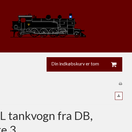
Din indkøbskurv er tom
 tankvogn fra DB,
e 3