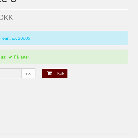
 DKK
renr.:
EX 20605
tus:
På lager
stk.
Køb