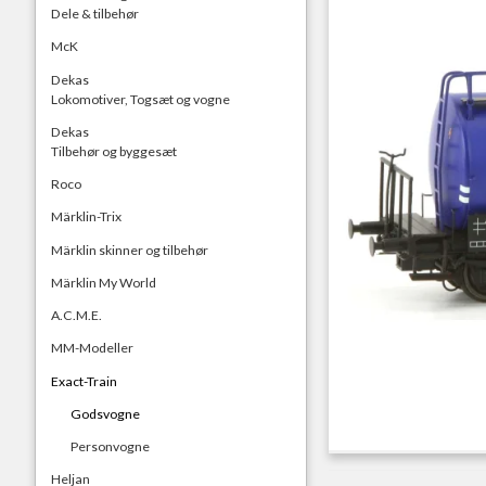
Dele & tilbehør
McK
Dekas
Lokomotiver, Togsæt og vogne
Dekas
Tilbehør og byggesæt
Roco
Märklin-Trix
Märklin skinner og tilbehør
Märklin My World
A.C.M.E.
MM-Modeller
Exact-Train
Godsvogne
Personvogne
Heljan