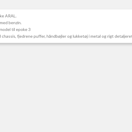
ske ARAL.
 med benzin.
model til epoke 3
hassis, fjedrene puffer, håndbøjler og lukketøj i metal og rigt detaljer