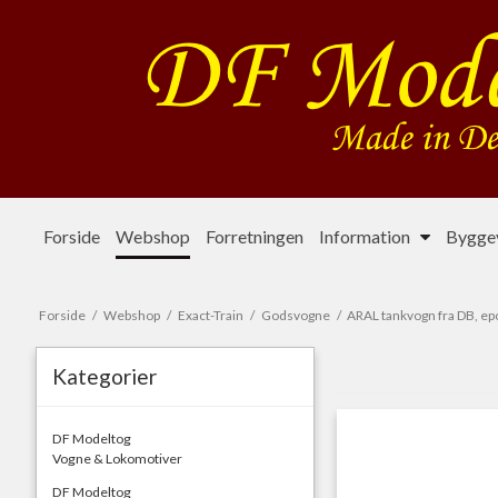
Forside
Webshop
Forretningen
Information
Byggev
Forside
/
Webshop
/
Exact-Train
/
Godsvogne
/
ARAL tankvogn fra DB, ep
Kategorier
DF Modeltog
Vogne & Lokomotiver
DF Modeltog