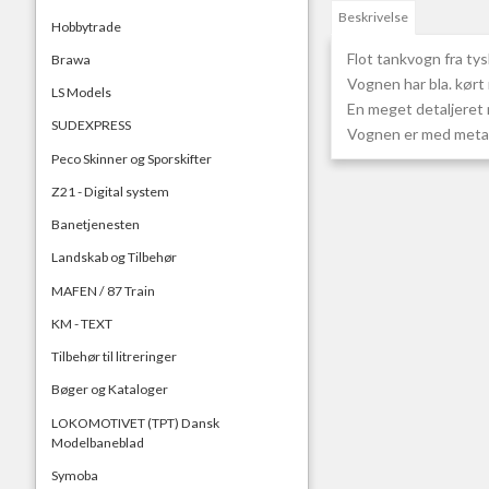
Beskrivelse
Hobbytrade
Flot tankvogn fra ty
Brawa
Vognen har bla. kørt
LS Models
En meget detaljeret 
SUDEXPRESS
Vognen er med metal c
Peco Skinner og Sporskifter
Z21 - Digital system
Banetjenesten
Landskab og Tilbehør
MAFEN / 87 Train
KM - TEXT
Tilbehør til litreringer
Bøger og Kataloger
LOKOMOTIVET (TPT) Dansk
Modelbaneblad
Symoba