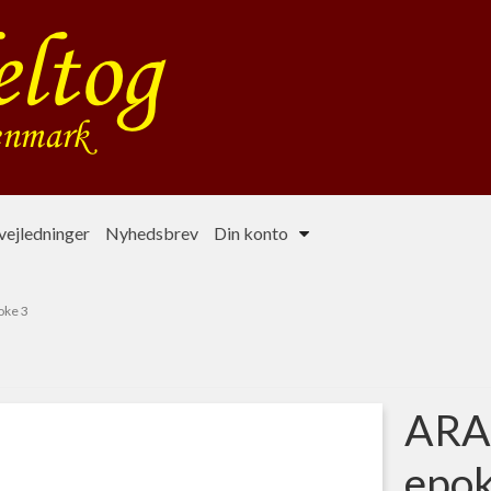
ejledninger
Nyhedsbrev
Din konto
oke 3
ARAL
epok