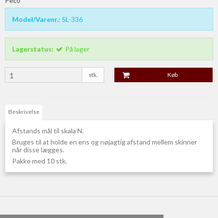
Peco
Model/Varenr.:
SL-336
Lagerstatus:
På lager
stk.
Køb
Beskrivelse
Afstands mål til skala N.
Bruges til at holde en ens og nøjagtig afstand mellem skinner
når disse lægges.
Pakke med 10 stk.