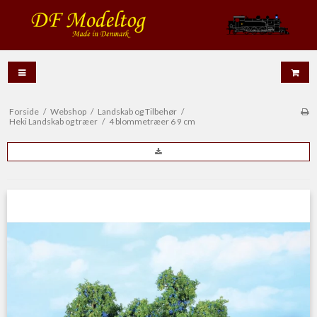
Forside
/
Webshop
/
Landskab og Tilbehør
/
Heki Landskab og træer
/
4 blommetræer 6 9 cm