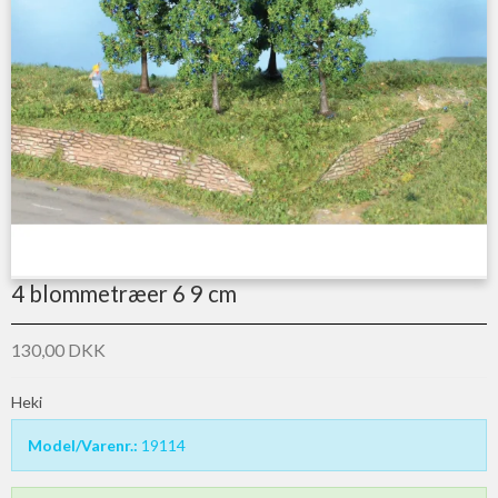
4 blommetræer 6 9 cm
130,00 DKK
Heki
Model/Varenr.:
19114