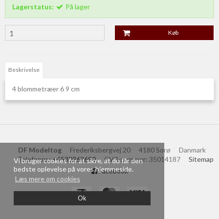
Lagerstatus:
På lager
Køb
Beskrivelse
4 blommetræer 6 9 cm
DF Modeltog
Frederiksbergvej 20
4180 Sorø
Danmark
Telefonnr.
:
+4530262690
CVR-nummer
:
35014187
Sitemap
Vi bruger cookies for at sikre, at du får den
bedste oplevelse på vores hjemmeside.
Facebook
Læs mere om cookies
Ok