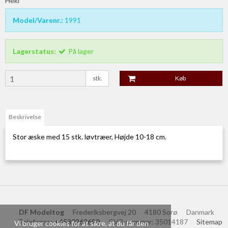
Heki
Model/Varenr.:
1991
Lagerstatus:
På lager
stk.
Køb
Beskrivelse
Stor æske med 15 stk. løvtræer, Højde 10-18 cm.
DF Modeltog
Frederiksbergvej 20
4180 Sorø
Danmark
Telefonnr.
:
+4530262690
CVR-nummer
:
35014187
Sitemap
Vi bruger cookies for at sikre, at du får den