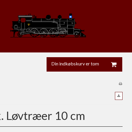
Din indkøbskurv er tom
k. Løvtræer 10 cm