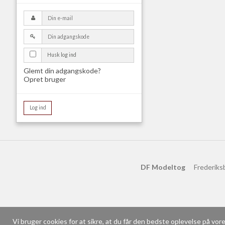
Husk log ind
Glemt din adgangskode?
Opret bruger
Log ind
DF Modeltog
Frederiks
Vi bruger cookies for at sikre, at du får den bedste oplevelse på vo