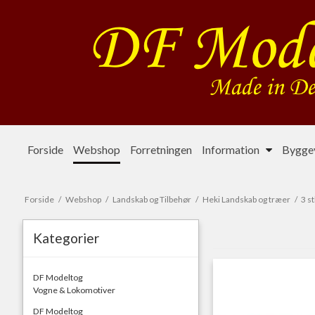
Forside
Webshop
Forretningen
Information
Byggev
Forside
/
Webshop
/
Landskab og Tilbehør
/
Heki Landskab og træer
/
3 s
Kategorier
DF Modeltog
Vogne & Lokomotiver
DF Modeltog