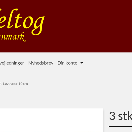
ejledninger
Nyhedsbrev
Din konto
tk. Løvtræer 10 cm
3 st