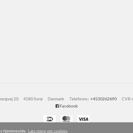
bergvej 20
4180 Sorø
Danmark
Telefonnr.
:
+4530262690
CVR-
Facebook
res hjemmeside.
Læs mere om cookies