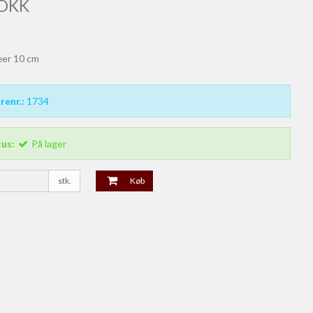
 DKK
æer 10 cm
renr.:
1734
tus:
På lager
stk.
Køb