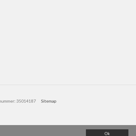
nummer
:
35014187
Sitemap
Ok