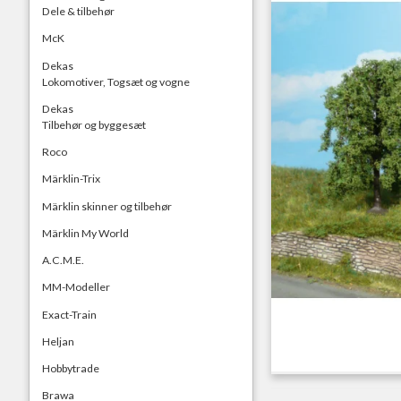
Dele & tilbehør
McK
Dekas
Lokomotiver, Togsæt og vogne
Dekas
Tilbehør og byggesæt
Roco
Märklin-Trix
Märklin skinner og tilbehør
Märklin My World
A.C.M.E.
MM-Modeller
Exact-Train
Heljan
Hobbytrade
Brawa