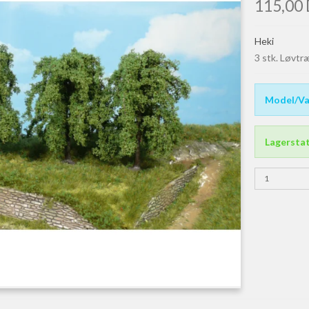
115,00
Heki
3 stk. Løvtr
Model/Va
Lagersta