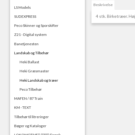
Beskrivelse
LS Models
4 stk. Birketræer. H
SUDEXPRESS
Peco Skinner og Sporskifter
Z21 - Digital system
Banetjenesten
Landskab og Tilbehør
Heki Ballast
Heki Græsmaster
Heki Landskab og træer
Peco Tilbehør
MAFEN / 87 Train
KM - TEXT
Tilbehør til litreringer
Bøger og Kataloger
LOKOMOTIVET (TPT) Dansk