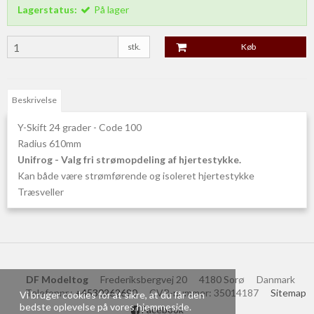
Lagerstatus:
På lager
stk.
Køb
Beskrivelse
Y-Skift 24 grader - Code 100
Radius 610mm
Unifrog - Valg fri strømopdeling af hjertestykke.
Kan både være strømførende og isoleret hjertestykke
Træsveller
DF Modeltog
Frederiksbergvej 20
4180 Sorø
Danmark
Telefonnr.
:
+4530262690
CVR-nummer
:
35014187
Sitemap
Vi bruger cookies for at sikre, at du får den
bedste oplevelse på vores hjemmeside.
Facebook