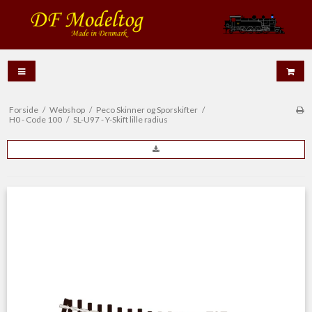
Forside
/
Webshop
/
Peco Skinner og Sporskifter
/
H0 - Code 100
/
SL-U97 - Y-Skift lille radius