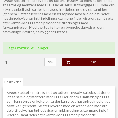
Bygge sættet er utrolig flot og udført i nysølv, således at det er let
at samle og montere med LED. Der er seks uafhængige LED, som kan
styres enkeltvist, så der kan vises hastighed ned og op samt kør
igennem. Sættet leveres med en ætseplade med alle dele til selve
hastighedsviseren inkl. indelingsskærmene inde i viseren, samt seks
styk varmhvide LED med påloddede tilledninger med
farveangivelser. Med sættes følger en byggebeskrivelse i den
sædvanlige kvalitet, så byggeriet lettes.
Lagerstatus:
På lager
stk.
Køb
Beskrivelse
Bygge sættet er utrolig flot og udført i nysølv, således at det er
let at samle og montere med LED. Der er seks uafhængige LED,
som kan styres enkeltvist, så der kan vises hastighed ned og op
samt kør igennem. Sættet leveres med en ætseplade med alle
dele til selve hastighedsviseren inkl. indelingsskærmene inde i
viseren, samt seks styk varmhvide LED med påloddede