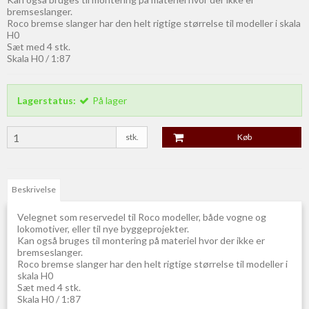
bremseslanger.
Roco bremse slanger har den helt rigtige størrelse til modeller i skala
H0
Sæt med 4 stk.
Skala H0 / 1:87
Lagerstatus:
På lager
stk.
Køb
Beskrivelse
Velegnet som reservedel til Roco modeller, både vogne og
lokomotiver, eller til nye byggeprojekter.
Kan også bruges til montering på materiel hvor der ikke er
bremseslanger.
Roco bremse slanger har den helt rigtige størrelse til modeller i
skala H0
Sæt med 4 stk.
Skala H0 / 1:87