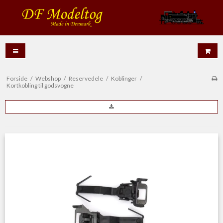
Forside
/
Webshop
/
Reservedele
/
Koblinger
/
Kortkobling til godsvogne