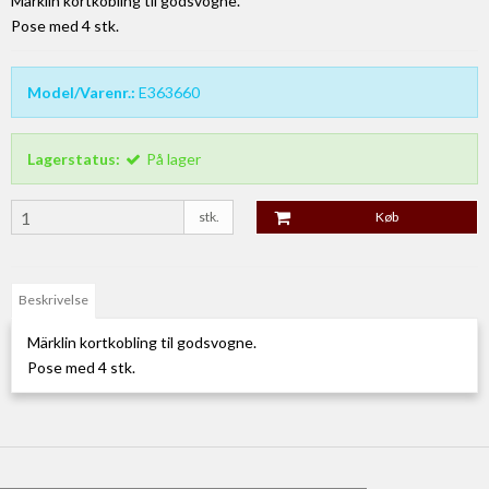
Märklin kortkobling til godsvogne.
Pose med 4 stk.
Model/Varenr.:
E363660
Lagerstatus:
På lager
stk.
Køb
Beskrivelse
Märklin kortkobling til godsvogne.
Pose med 4 stk.