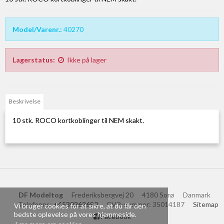
Model/Varenr.:
40270
Lagerstatus:
Ikke på lager
Beskrivelse
10 stk. ROCO kortkoblinger til NEM skakt.
DF Modeltog
Frederiksbergvej 20
4180 Sorø
Danmark
Telefonnr.
:
+4530262690
CVR-nummer
:
35014187
Sitemap
Vi bruger cookies for at sikre, at du får den
bedste oplevelse på vores hjemmeside.
Facebook