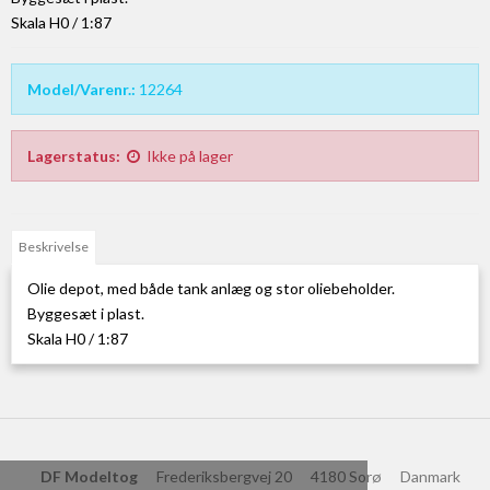
Skala H0 / 1:87
Model/Varenr.:
12264
Lagerstatus:
Ikke på lager
Beskrivelse
Olie depot, med både tank anlæg og stor oliebeholder.
Byggesæt i plast.
Skala H0 / 1:87
DF Modeltog
Frederiksbergvej 20
4180 Sorø
Danmark