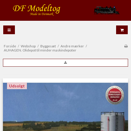
Forside
/
Webshop
/
Byggesæt
/
Andre mærker
/
AUHAGEN. Olidepot til minder maskindepoter
Udsolgt