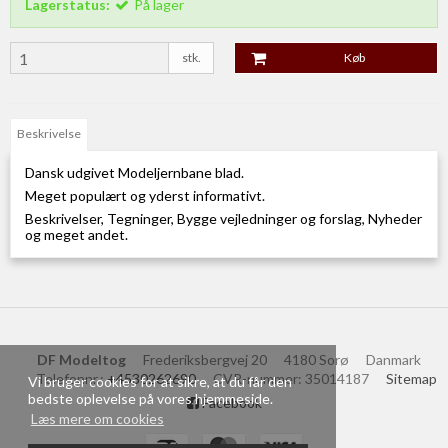
Lagerstatus:
På lager
stk.
Køb
Beskrivelse
Dansk udgivet Modeljernbane blad.
Meget populært og yderst informativt.
Beskrivelser, Tegninger, Bygge vejledninger og forslag, Nyheder
og meget andet.
DF Modeltog
Frederiksbergvej 20
4180 Sorø
Danmark
Telefonnr.
:
+4530262690
CVR-nummer
:
35014187
Sitemap
Vi bruger cookies for at sikre, at du får den
bedste oplevelse på vores hjemmeside.
Facebook
Læs mere om cookies