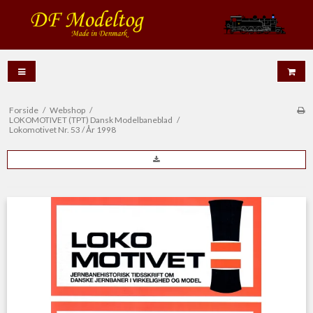
Forside
/
Webshop
/
LOKOMOTIVET (TPT) Dansk Modelbaneblad
/
Lokomotivet Nr. 53 / År 1998