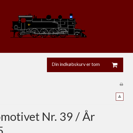
Din indkøbskurv er tom
motivet Nr. 39 / År
5