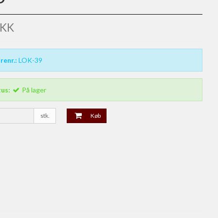
DKK
renr.:
LOK-39
tus:
På lager
stk.
Køb