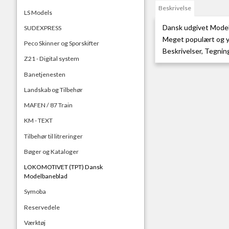
Beskrivelse
LS Models
Dansk udgivet Model
SUDEXPRESS
Meget populært og yd
Peco Skinner og Sporskifter
Beskrivelser, Tegnin
Z21 - Digital system
Banetjenesten
Landskab og Tilbehør
MAFEN / 87 Train
KM - TEXT
Tilbehør til litreringer
Bøger og Kataloger
LOKOMOTIVET (TPT) Dansk
Modelbaneblad
Symoba
Reservedele
Værktøj