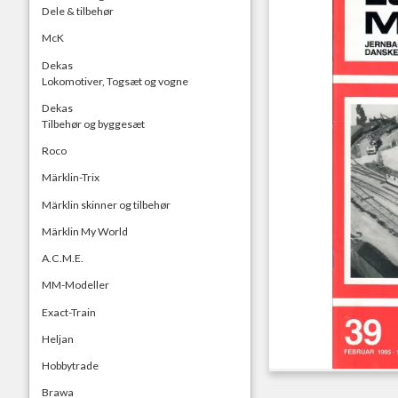
Dele & tilbehør
McK
Dekas
Lokomotiver, Togsæt og vogne
Dekas
Tilbehør og byggesæt
Roco
Märklin-Trix
Märklin skinner og tilbehør
Märklin My World
A.C.M.E.
MM-Modeller
Exact-Train
Heljan
Hobbytrade
Brawa