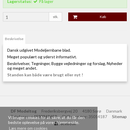
Lagerstatus:
På lager
stk.
Køb
Beskrivelse
Dansk udgivet Modeljernbane blad.
Meget populært og yderst informativt.
Beskrivelser, Tegninger, Bygge vejledninger og forslag, Nyheder
og meget andet.
Standen kan både være brugt eller nyt !
DF Modeltog
Frederiksbergvej 20
4180 Sorø
Danmark
Telefonnr.
:
+4530262690
CVR-nummer
:
35014187
Sitemap
Vi bruger cookies for at sikre, at du får den
bedste oplevelse på vores hjemmeside.
Facebook
Læs mere om cookies