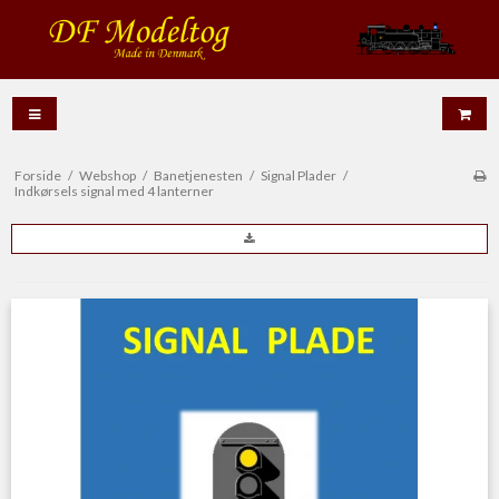
Forside
/
Webshop
/
Banetjenesten
/
Signal Plader
/
Indkørsels signal med 4 lanterner