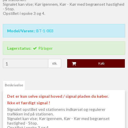
Signalet kan vise; Kør igennem, Kør - Kør med begrænset hastighed
- Stop.
Opstillet i epoke 3 og 4.
Model/Varenr.:
BT-1-003
Lagerstatus:
På lager
stk.
Køb
Beskrivelse
Det er kun selve signal hoved / signal pladen du køber.
Ikke et færdigt signal !
Signalet opstillet ved stationens indkørsel og regulerer
trafikken ind på stationen.
Signalet kan vise; Kør igennem, Kør - Kør med begrænset
hastighed - Stop.
Opstillet i epoke 3 og 4.