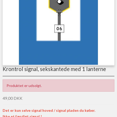
Krontrol signal, sekskantede med 1 lanterne
Produktet er udsolgt.
49,00 DKK
Det er kun selve signal hoved / signal pladen du køber.
Ikke et færdigt signal !