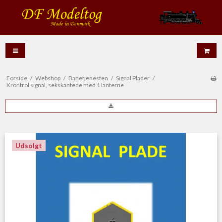
Forside
/
Webshop
/
Banetjenesten
/
Signal Plader
/
Krontrol signal, sekskantede med 1 lanterne
Udsolgt