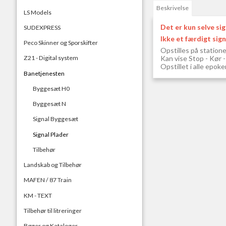
Beskrivelse
LS Models
Det er kun selve sig
SUDEXPRESS
Ikke et færdigt sign
Peco Skinner og Sporskifter
Opstilles på station
Kan vise Stop - Kør - 
Z21 - Digital system
Opstillet i alle epoker
Banetjenesten
Byggesæt H0
Byggesæt N
Signal Byggesæt
Signal Plader
Tilbehør
Landskab og Tilbehør
MAFEN / 87 Train
KM - TEXT
Tilbehør til litreringer
Bøger og Kataloger