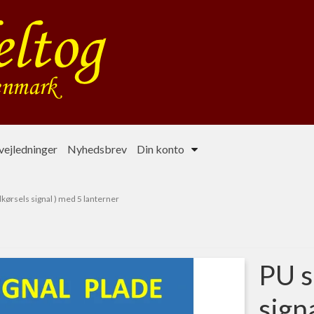
ejledninger
Nyhedsbrev
Din konto
dkørsels signal ) med 5 lanterner
PU s
sign