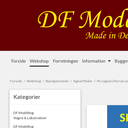
Forside
Webshop
Forretningen
Information
Byggev
Forside
/
Webshop
/
Banetjenesten
/
Signal Plader
/
PU signal ( Perron u
Kategorier
DF Modeltog
Vogne & Lokomotiver
DF Modeltog