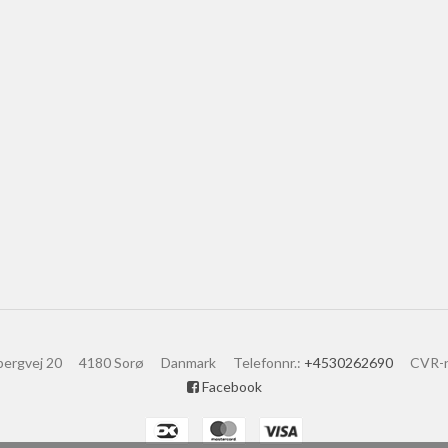
bergvej 20
4180 Sorø
Danmark
Telefonnr.
:
+4530262690
CVR-
Facebook