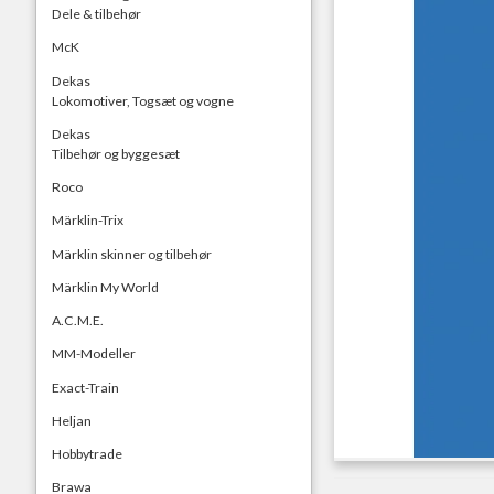
Dele & tilbehør
McK
Dekas
Lokomotiver, Togsæt og vogne
Dekas
Tilbehør og byggesæt
Roco
Märklin-Trix
Märklin skinner og tilbehør
Märklin My World
A.C.M.E.
MM-Modeller
Exact-Train
Heljan
Hobbytrade
Brawa