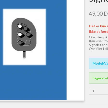
49,00 
Det er kun s
Ikke et færd
Opstilles på
Kan vise Stop
Signalet ann
Opstillet i a
Model/Va
Lagersta