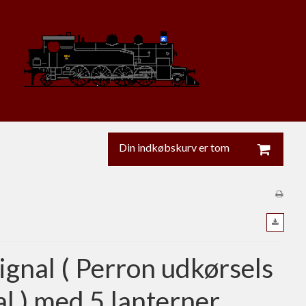
Din indkøbskurv er tom
ignal ( Perron udkørsels
al ) med 5 lanterner