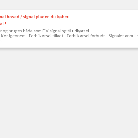
nal hoved / signal pladen du køber.
al !
er og bruges både som DV signal og til udkørsel.
Kør igennem - Forbi kørsel tilladt - Forbi kørsel forbudt - Signalet annull
.