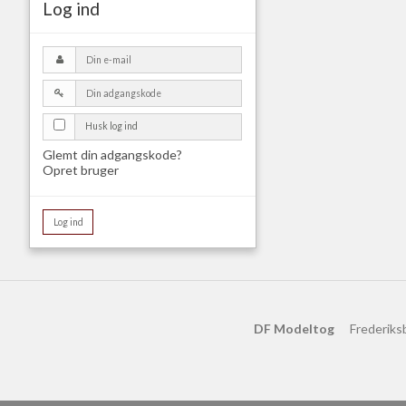
Log ind
Husk log ind
Glemt din adgangskode?
Opret bruger
Log ind
DF Modeltog
Frederiks