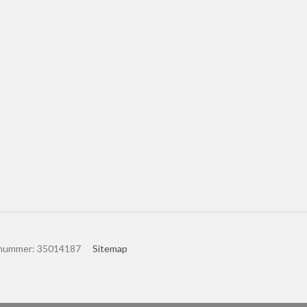
nummer
:
35014187
Sitemap