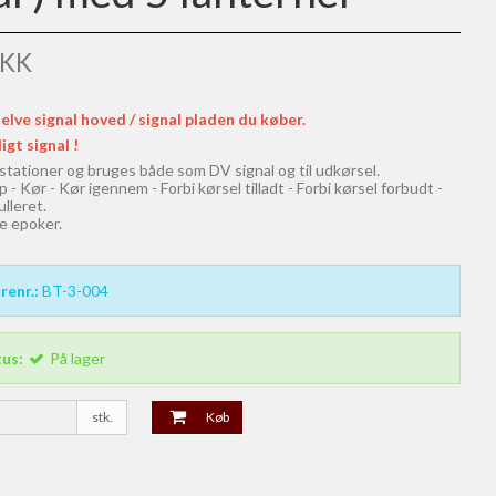
DKK
elve signal hoved / signal pladen du køber.
igt signal !
 stationer og bruges både som DV signal og til udkørsel.
 - Kør - Kør igennem - Forbi kørsel tilladt - Forbi kørsel forbudt -
ulleret.
lle epoker.
renr.:
BT-3-004
tus:
På lager
stk.
Køb