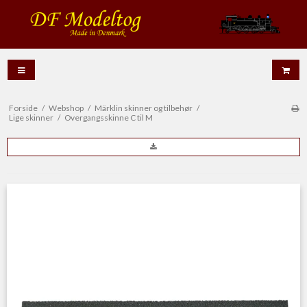
Forside
/
Webshop
/
Märklin skinner og tilbehør
/
Lige skinner
/
Overgangsskinne C til M