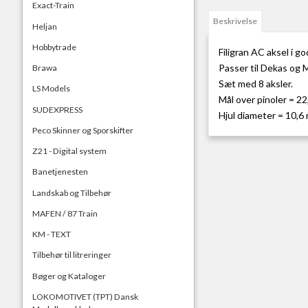
Exact-Train
Beskrivelse
Heljan
Hobbytrade
Filigran AC aksel i go
Passer til Dekas og
Brawa
Sæt med 8 aksler.
LS Models
Mål over pinoler = 2
SUDEXPRESS
Hjul diameter = 10,6
Peco Skinner og Sporskifter
Z21 - Digital system
Banetjenesten
Landskab og Tilbehør
MAFEN / 87 Train
KM - TEXT
Tilbehør til litreringer
Bøger og Kataloger
LOKOMOTIVET (TPT) Dansk