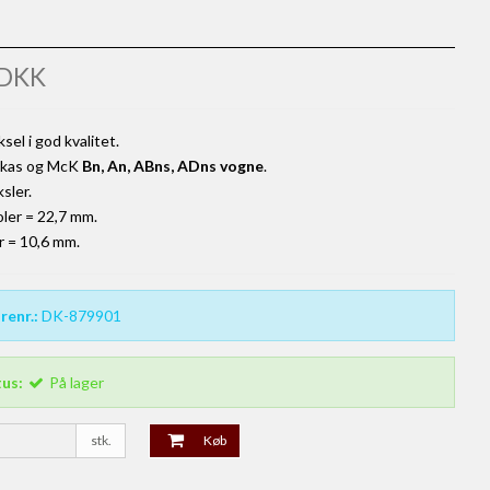
 DKK
ksel i god kvalitet.
Dekas og McK
Bn, An, ABns, ADns vogne
.
sler.
oler = 22,7 mm.
r = 10,6 mm.
renr.:
DK-879901
tus:
På lager
stk.
Køb