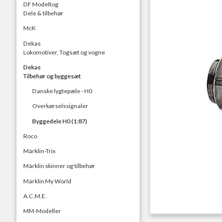
DF Modeltog
Dele & tilbehør
McK
Dekas
Lokomotiver, Togsæt og vogne
Dekas
Tilbehør og byggesæt
Danske lygtepæle - H0
Overkørselssignaler
Byggedele H0 (1:87)
Roco
Märklin-Trix
Märklin skinner og tilbehør
Märklin My World
A.C.M.E.
MM-Modeller