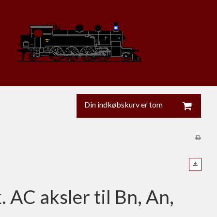
Din indkøbskurv er tom
. AC aksler til Bn, An,