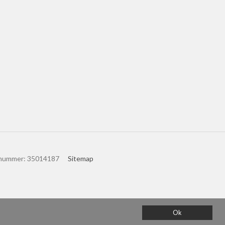
nummer
:
35014187
Sitemap
Ok