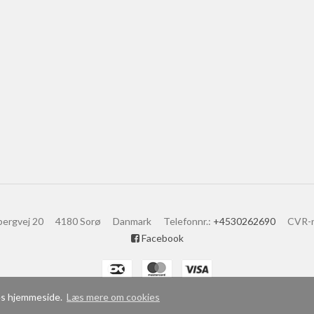
bergvej 20
4180 Sorø
Danmark
Telefonnr.
:
+4530262690
CVR-
Facebook
res hjemmeside.
Læs mere om cookies