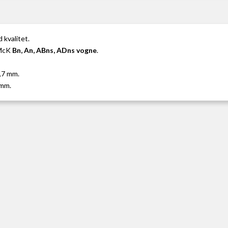
d kvalitet.
 McK
Bn, An, ABns, ADns vogne
.
2,7 mm.
 mm.