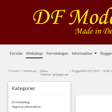
Forside
Webshop
Forretningen
Information
Byggev
Forside
/
Webshop
/
Dekas
/
Byggedele H0 (1:87)
/
8 stk. 
Tilbehør og byggesæt
Kategorier
DF Modeltog
Vogne & Lokomotiver