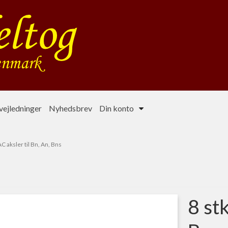
ejledninger
Nyhedsbrev
Din konto
AC aksler til Bn, An, Bns
8 stk