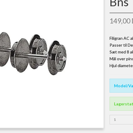
Bns
149,00
Filigran AC a
Passer til 
Sæt med 8 ak
Mål over pin
Hjul diamete
Model/Va
Lagersta